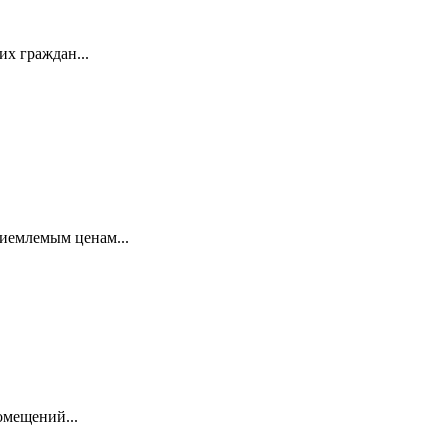
х граждан...
риемлемым ценам...
омещений...