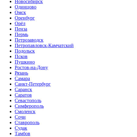
Новосибирск
Одинцово
Омск
Оренбург
Орёл
Пенза
Пермь
Петрозаводск
Петропавловск-Камчатский
Подольск
Псков
Пушкино
Ростов-на-Дону
Рязань
Самара
Санкт-Петербург
Саранск
Саратов
Севастополь
Симферополь
Смоленск
Сочи
Ставрополь
Судак
Тамбов