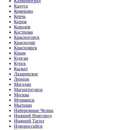
Калининград
Калуга
Кемерово
Керчь
Киров
Королев
Кострома
Красногорск
Краснодар
Красноярск
Крым
Курган
Курск
Кызыл
Лазаревское
Липецк
Магадан
Магнитогорск
Москва
Мурманск
Мытищи
Набережные Челны
Нижний Новгород
Нижний Тагил
Новороссийск