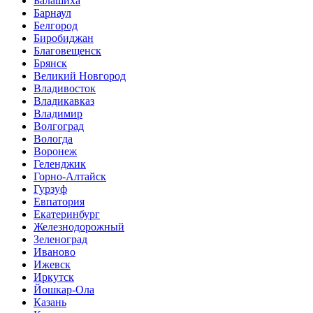
Балашиха
Барнаул
Белгород
Биробиджан
Благовещенск
Брянск
Великий Новгород
Владивосток
Владикавказ
Владимир
Волгоград
Вологда
Воронеж
Геленджик
Горно-Алтайск
Гурзуф
Евпатория
Екатеринбург
Железнодорожный
Зеленоград
Иваново
Ижевск
Иркутск
Йошкар-Ола
Казань