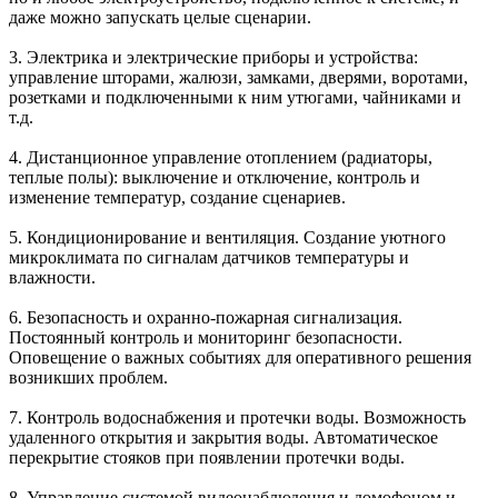
даже можно запускать целые сценарии.
3.
Электрика и электрические приборы
и устройства:
управление шторами, жалюзи, замками, дверями, воротами,
розетками и подключенными к ним утюгами, чайниками и
т.д.
4. Дистанционное управление
отоплением
(радиаторы,
теплые полы): выключение и отключение, контроль и
изменение температур, создание сценариев.
5.
Кондиционирование и вентиляция
. Создание уютного
микроклимата по сигналам датчиков температуры и
влажности.
6.
Безопасность и охранно-пожарная сигнализация
.
Постоянный контроль и мониторинг безопасности.
Оповещение о важных событиях для оперативного решения
возникших проблем.
7.
Контроль водоснабжения и протечки воды
. Возможность
удаленного открытия и закрытия воды. Автоматическое
перекрытие стояков при появлении протечки воды.
8. Управление
системой видеонаблюдения и домофоном
и