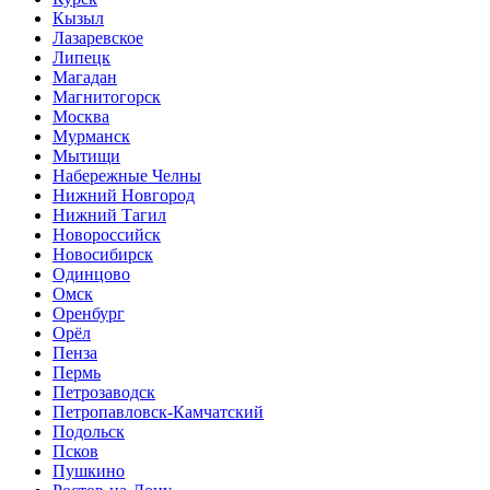
Кызыл
Лазаревское
Липецк
Магадан
Магнитогорск
Москва
Мурманск
Мытищи
Набережные Челны
Нижний Новгород
Нижний Тагил
Новороссийск
Новосибирск
Одинцово
Омск
Оренбург
Орёл
Пенза
Пермь
Петрозаводск
Петропавловск-Камчатский
Подольск
Псков
Пушкино