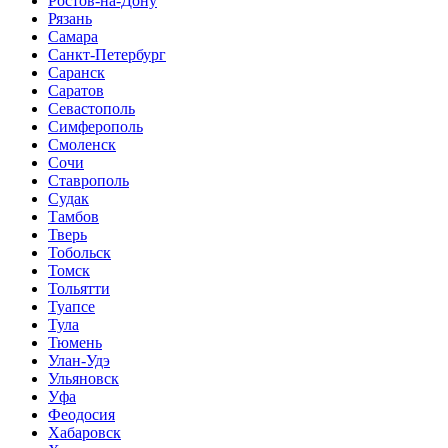
Ростов-на-Дону
Рязань
Самара
Санкт-Петербург
Саранск
Саратов
Севастополь
Симферополь
Смоленск
Сочи
Ставрополь
Судак
Тамбов
Тверь
Тобольск
Томск
Тольятти
Туапсе
Тула
Тюмень
Улан-Удэ
Ульяновск
Уфа
Феодосия
Хабаровск