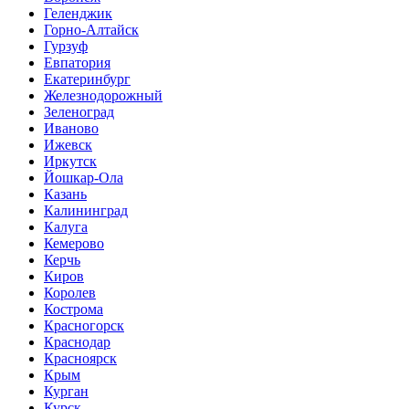
Геленджик
Горно-Алтайск
Гурзуф
Евпатория
Екатеринбург
Железнодорожный
Зеленоград
Иваново
Ижевск
Иркутск
Йошкар-Ола
Казань
Калининград
Калуга
Кемерово
Керчь
Киров
Королев
Кострома
Красногорск
Краснодар
Красноярск
Крым
Курган
Курск