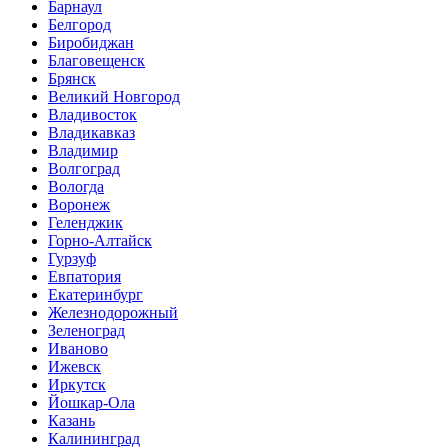
Барнаул
Белгород
Биробиджан
Благовещенск
Брянск
Великий Новгород
Владивосток
Владикавказ
Владимир
Волгоград
Вологда
Воронеж
Геленджик
Горно-Алтайск
Гурзуф
Евпатория
Екатеринбург
Железнодорожный
Зеленоград
Иваново
Ижевск
Иркутск
Йошкар-Ола
Казань
Калининград