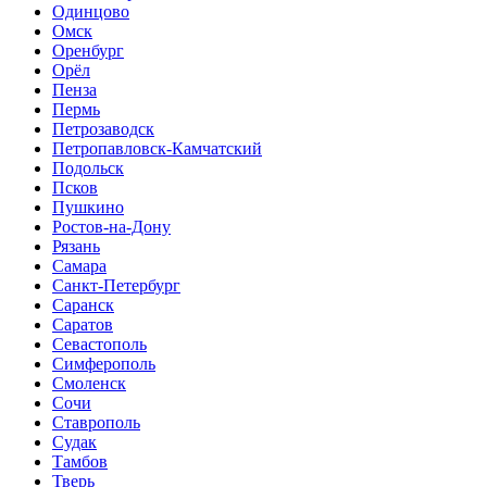
Одинцово
Омск
Оренбург
Орёл
Пенза
Пермь
Петрозаводск
Петропавловск-Камчатский
Подольск
Псков
Пушкино
Ростов-на-Дону
Рязань
Самара
Санкт-Петербург
Саранск
Саратов
Севастополь
Симферополь
Смоленск
Сочи
Ставрополь
Судак
Тамбов
Тверь