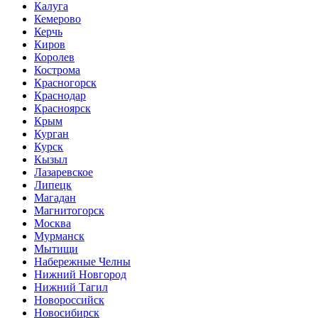
Калуга
Кемерово
Керчь
Киров
Королев
Кострома
Красногорск
Краснодар
Красноярск
Крым
Курган
Курск
Кызыл
Лазаревское
Липецк
Магадан
Магнитогорск
Москва
Мурманск
Мытищи
Набережные Челны
Нижний Новгород
Нижний Тагил
Новороссийск
Новосибирск