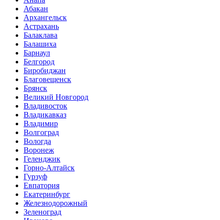
Абакан
Архангельск
Астрахань
Балаклава
Балашиха
Барнаул
Белгород
Биробиджан
Благовещенск
Брянск
Великий Новгород
Владивосток
Владикавказ
Владимир
Волгоград
Вологда
Воронеж
Геленджик
Горно-Алтайск
Гурзуф
Евпатория
Екатеринбург
Железнодорожный
Зеленоград