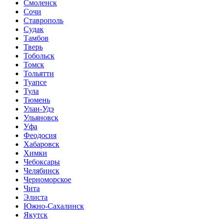
Смоленск
Сочи
Ставрополь
Судак
Тамбов
Тверь
Тобольск
Томск
Тольятти
Туапсе
Тула
Тюмень
Улан-Удэ
Ульяновск
Уфа
Феодосия
Хабаровск
Химки
Чебоксары
Челябинск
Черноморское
Чита
Элиста
Южно-Сахалинск
Якутск