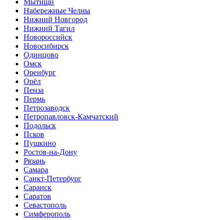
Мытищи
Набережные Челны
Нижний Новгород
Нижний Тагил
Новороссийск
Новосибирск
Одинцово
Омск
Оренбург
Орёл
Пенза
Пермь
Петрозаводск
Петропавловск-Камчатский
Подольск
Псков
Пушкино
Ростов-на-Дону
Рязань
Самара
Санкт-Петербург
Саранск
Саратов
Севастополь
Симферополь