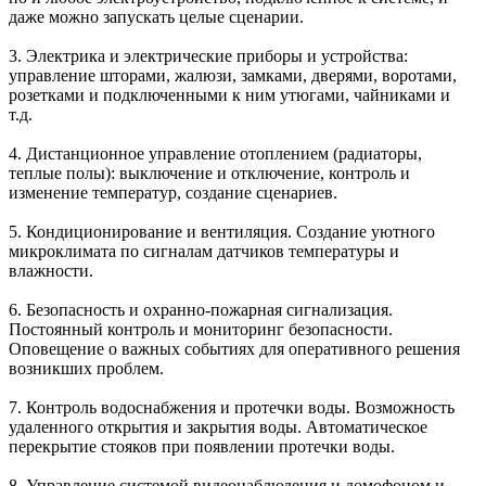
даже можно запускать целые сценарии.
3.
Электрика и электрические приборы
и устройства:
управление шторами, жалюзи, замками, дверями, воротами,
розетками и подключенными к ним утюгами, чайниками и
т.д.
4. Дистанционное управление
отоплением
(радиаторы,
теплые полы): выключение и отключение, контроль и
изменение температур, создание сценариев.
5.
Кондиционирование и вентиляция
. Создание уютного
микроклимата по сигналам датчиков температуры и
влажности.
6.
Безопасность и охранно-пожарная сигнализация
.
Постоянный контроль и мониторинг безопасности.
Оповещение о важных событиях для оперативного решения
возникших проблем.
7.
Контроль водоснабжения и протечки воды
. Возможность
удаленного открытия и закрытия воды. Автоматическое
перекрытие стояков при появлении протечки воды.
8. Управление
системой видеонаблюдения и домофоном
и