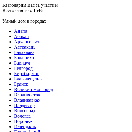
Благодарим Вас за участие!
Всего ответов:
1546
Умный дом в городах:
Анапа
Абакан
Архангельск
Астрахань
Балаклава
Балашиха
Барнаул
Белгород
Биробиджан
Благовещенск
Брянск
Великий Новгород
Владивосток
Владикавказ
Владимир
Волгоград
Вологда
Воронеж
Геленджик
Горно-Алтайск