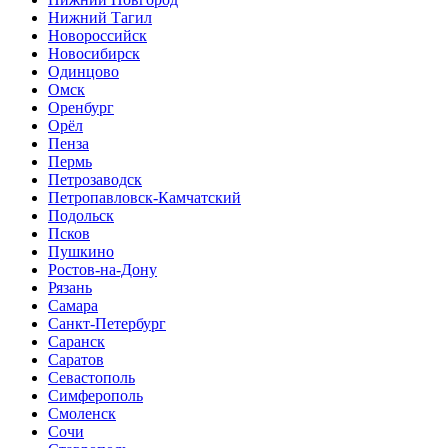
Нижний Тагил
Новороссийск
Новосибирск
Одинцово
Омск
Оренбург
Орёл
Пенза
Пермь
Петрозаводск
Петропавловск-Камчатский
Подольск
Псков
Пушкино
Ростов-на-Дону
Рязань
Самара
Санкт-Петербург
Саранск
Саратов
Севастополь
Симферополь
Смоленск
Сочи