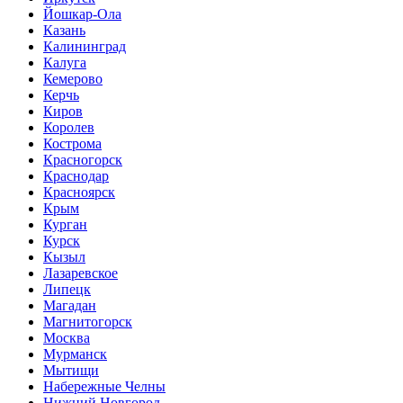
Йошкар-Ола
Казань
Калининград
Калуга
Кемерово
Керчь
Киров
Королев
Кострома
Красногорск
Краснодар
Красноярск
Крым
Курган
Курск
Кызыл
Лазаревское
Липецк
Магадан
Магнитогорск
Москва
Мурманск
Мытищи
Набережные Челны
Нижний Новгород