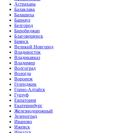
Астрахань
Балаклава
Балашиха
Барнаул
Белгород
Биробиджан
Благовещенск
Брянск
Великий Новгород
Владивосток
Владикавказ
Владимир
Волгоград
Вологда
Воронеж
Геленджик
Горно-Алтайск
Гурзуф
Евпатория
Екатеринбург
Железнодорожный
Зеленоград
Иваново
Ижевск
Иркутск