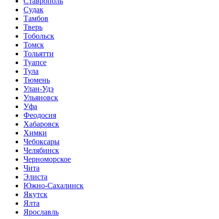
Ставрополь
Судак
Тамбов
Тверь
Тобольск
Томск
Тольятти
Туапсе
Тула
Тюмень
Улан-Удэ
Ульяновск
Уфа
Феодосия
Хабаровск
Химки
Чебоксары
Челябинск
Черноморское
Чита
Элиста
Южно-Сахалинск
Якутск
Ялта
Ярославль