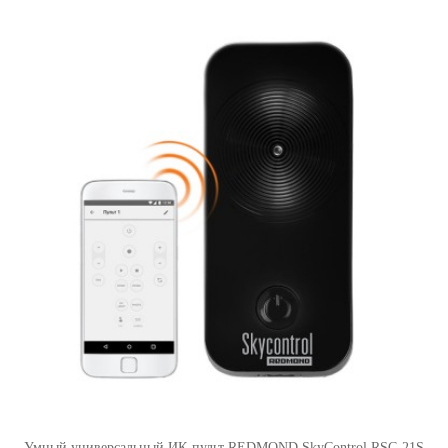
Умный универсальный ИК-пульт REDMOND SkyControl RSC-21S