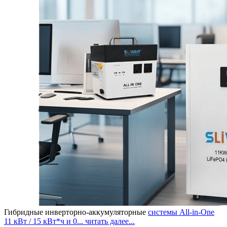
Гибридные инверторно-аккумуляторные
системы All-in-One
11 кВт / 15 кВт*ч и 0...
читать далее...